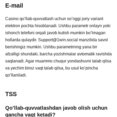
E-mail
Casino qo’llab-quvvatlash uchun so’nggi joriy variant
elektron pochta hisoblanadi. Ushbu parametr onlayn yoki
ishonch telefoni orqali javob kutish mumkin bo’lmagan
hollarda qulaydir. Support@1win.social manzilida savol
berishingiz mumkin. Ushbu parametrning yana bir
afzalligi shundaki, barcha yozishmalar avtomatik ravishda
saqlanadi. Agar muammo chuqur yondashuvni talab qilsa
va yechim biroz vaqt talab qilsa, bu usul ko’pincha
qo’llaniladi.
TSS
Qo’llab-quvvatlashdan javob olish uchun
qancha vaqt ketadi?