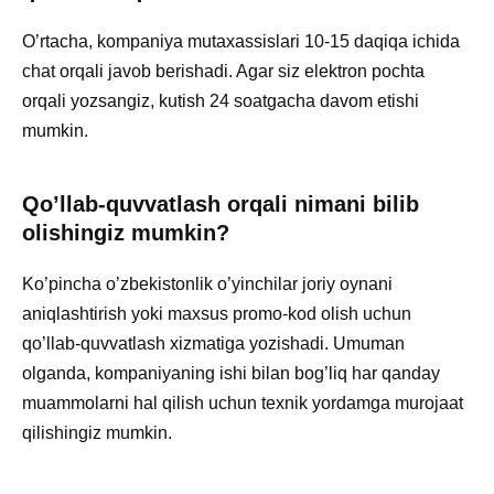
O’rtacha, kompaniya mutaxassislari 10-15 daqiqa ichida
chat orqali javob berishadi. Agar siz elektron pochta
orqali yozsangiz, kutish 24 soatgacha davom etishi
mumkin.
Qo’llab-quvvatlash orqali nimani bilib
olishingiz mumkin?
Ko’pincha o’zbekistonlik o’yinchilar joriy oynani
aniqlashtirish yoki maxsus promo-kod olish uchun
qo’llab-quvvatlash xizmatiga yozishadi. Umuman
olganda, kompaniyaning ishi bilan bog’liq har qanday
muammolarni hal qilish uchun texnik yordamga murojaat
qilishingiz mumkin.