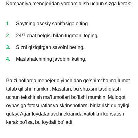
Kompaniya menejeridan yordam olish uchun sizga kerak:
Saytning asosiy sahifasiga o’ting.
24/7 chat belgisi bilan tugmani toping.
Sizni qiziqtirgan savolni bering.
Maslahatchining javobini kuting.
Ba’zi hollarda menejer o’yinchidan qo’shimcha ma’lumot
talab qilishi mumkin. Masalan, bu shaxsni tasdiqlash
uchun tekshirish ma’lumotlari bo’lishi mumkin. Muloqot
oynasiga fotosuratlar va skrinshotlarni biriktirish qulayligi
qulay. Agar foydalanuvchi ekranida xatolikni ko’rsatish
kerak bo’lsa, bu foydali bo’ladi.