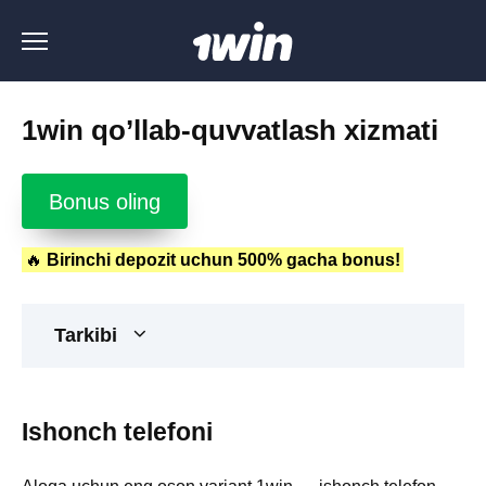
Перейти
к
содержанию
1win qo’llab-quvvatlash xizmati
Bonus oling
🔥
Birinchi depozit uchun 500% gacha bonus!
Tarkibi
Ishonch telefoni