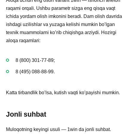
Aloqa uchun eng oson variant 1win — ishonch telefon
raqami orqali. Ushbu parametr sizga eng qisqa vaqt
ichida yordam olish imkonini beradi. Dam olish davrida
ishdagi uzilishlar va yuzaga kelishi mumkin bo’lgan
texnik muammolarni ko’rib chiqishga arziydi. Hozirgi
aloqa raqamlari:
8 (800) 301-77-89;
8 (495) 088-88-99.
Katta tirbandlik bo’lsa, kutish vaqti ko’payishi mumkin.
Jonli suhbat
Muloqotning keyingi usuli — 1win da jonli suhbat.