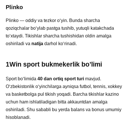
Plinko
Plinko — oddiy va tezkor o‘yin. Bunda sharcha
qoziqchalar bo‘ylab pastga tushib, yutuqli katakchada
to‘xtaydi. Tikishlar sharcha tushishidan oldin amalga
oshiriladi va
natija
darhol ko‘rinadi.
1Win sport bukmekerlik bo’limi
Sport bo‘limida
40 dan ortiq sport turi
mavjud.
O‘zbekistonlik o‘yinchilarga ayniqsa
futbol
,
tennis
, xokkey
va
basketbolga
pul tikish yoqadi. Barcha tikishlar kazino
uchun ham ishlatiladigan bitta akkauntdan amalga
oshiriladi. Shu sababli bu yerda
balans
va
bonus
umumiy
hisoblanadi.