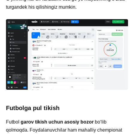
turgandek his qilishingiz mumkin.
Futbolga pul tikish
Futbol
garov tikish uchun asosiy bozor
bo‘lib
qolmoqda.
Foydalanuvchilar
ham mahalliy chempionat