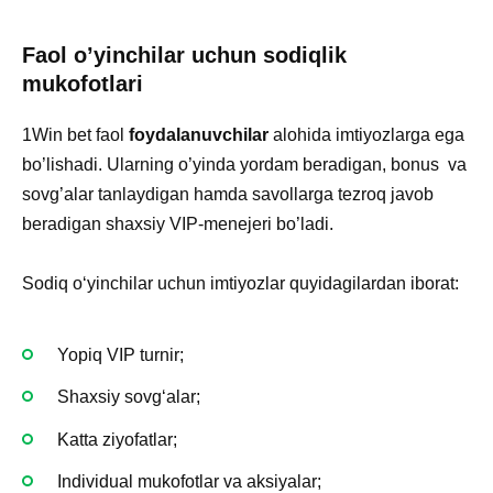
Faol o’yinchilar uchun sodiqlik
mukofotlari
1Win bet
faol
foydalanuvchilar
alohida imtiyozlarga ega
bo’lishadi. Ularning o’yinda yordam beradigan,
bonus
va
sovg’alar tanlaydigan hamda savollarga tezroq javob
beradigan shaxsiy VIP-menejeri bo’ladi.
Sodiq o‘yinchilar uchun imtiyozlar quyidagilardan iborat:
Yopiq VIP
turnir
;
Shaxsiy sovg‘alar;
Katta ziyofatlar;
Individual mukofotlar va
aksiyalar
;