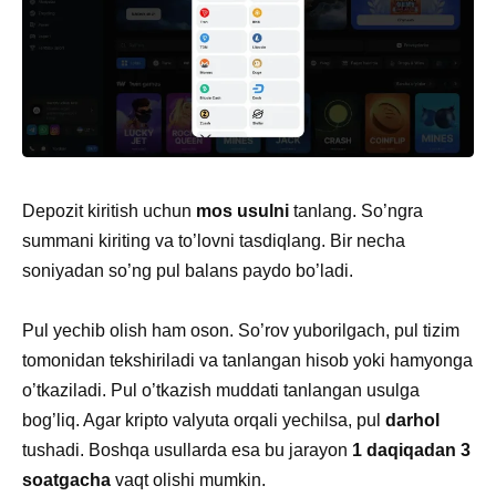
Depozit
kiritish uchun
mos usulni
tanlang. So’ngra
summani kiriting va to’lovni tasdiqlang. Bir necha
soniyadan so’ng pul
balans
paydo bo’ladi.
Pul
yechib
olish ham oson. So’rov yuborilgach, pul tizim
tomonidan tekshiriladi va tanlangan hisob yoki hamyonga
o’tkaziladi. Pul o’tkazish muddati tanlangan usulga
bog’liq. Agar kripto
valyuta
orqali yechilsa, pul
darhol
tushadi. Boshqa usullarda esa bu jarayon
1 daqiqadan 3
soatgacha
vaqt olishi mumkin.