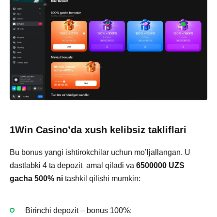
1Win Casino’da xush kelibsiz takliflari
Bu
bonus
yangi ishtirokchilar uchun mo’ljallangan. U
dastlabki 4 ta
depozit
amal qiladi va
6500000 UZS
gacha 500% ni
tashkil qilishi mumkin:
Birinchi
depozit
–
bonus
100%;