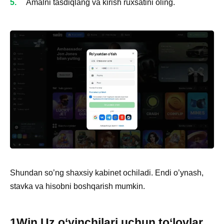
Amalni tasdiqlang va
kirish
ruxsatini oling.
Shundan so’ng shaxsiy kabinet ochiladi. Endi o’ynash,
stavka
va hisobni boshqarish mumkin.
1Win Uz o‘yinchilari uchun to‘lovlar