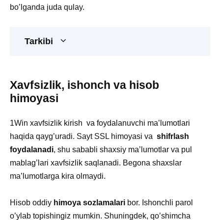
bo’lganda juda qulay.
Tarkibi
Xavfsizlik, ishonch va hisob
himoyasi
1Win
xavfsizlik kirish
va
foydalanuvchi
ma’lumotlari
haqida qayg’uradi. Sayt SSL himoyasi va
shifrlash
foydalanadi
, shu sababli shaxsiy ma’lumotlar va pul
mablag’lari
xavfsizlik
saqlanadi. Begona shaxslar
ma’lumotlarga kira olmaydi.
Hisob
oddiy
himoya sozlamalari
bor. Ishonchli parol
o’ylab topishingiz mumkin. Shuningdek, qo’shimcha