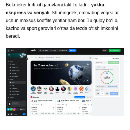
Bukmeker
turli xil garovlarni taklif qiladi –
yakka,
ekspress va seriyali
. Shuningdek, ommabop voqealar
uchun maxsus
koeffitsiyentlar
ham bor. Bu qulay bo‘lib,
kazino
va sport garovlari o‘rtasida tezda o‘tish imkonini
beradi.