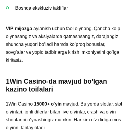
Boshqa ekskluziv takliflar
VIP-mijozga
aylanish uchun faol o’ynang. Qancha ko’p
o’ynasangiz va aksiyalarda qatnashsangiz, darajangiz
shuncha yuqori bo’ladi hamda ko’proq bonuslar,
sovg’alar va yopiq tadbirlarga kirish imkoniyatini qo’lga
kiritasiz.
1Win Casino-da mavjud bo’lgan
kazino toifalari
1Win Casino
15000+ o‘yin
mavjud. Bu yerda
slotlar
, stol
o‘yinlari, jonli dilerlar bilan live
o‘yinlar
, crash va o‘yin
shoularini o‘ynashingiz mumkin. Har kim o‘z didiga mos
o‘yinni tanlay oladi.