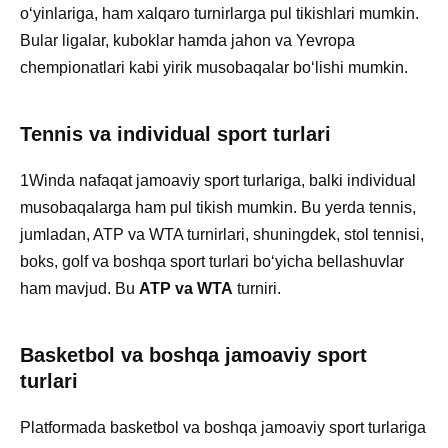
o‘yinlariga, ham xalqaro
turnirlarga
pul tikishlari mumkin.
Bular
ligalar
, kuboklar hamda jahon va Yevropa
chempionatlari kabi yirik musobaqalar bo‘lishi mumkin.
Tennis va individual sport turlari
1Win
da nafaqat jamoaviy sport turlariga, balki individual
musobaqalarga ham pul tikish mumkin. Bu yerda
tennis
,
jumladan, ATP va WTA
turnirlari
, shuningdek, stol tennisi,
boks, golf va boshqa sport turlari bo‘yicha bellashuvlar
ham mavjud. Bu
ATP va WTA
turniri
.
Basketbol va boshqa jamoaviy sport
turlari
Platformada basketbol
va boshqa jamoaviy sport turlariga