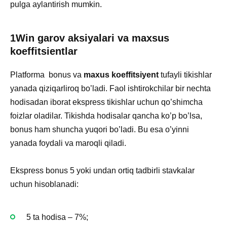
pulga aylantirish mumkin.
1Win garov aksiyalari va maxsus
koeffitsientlar
Platforma
bonus
va
maxus
koeffitsiyent
tufayli tikishlar
yanada qiziqarliroq bo’ladi. Faol ishtirokchilar bir nechta
hodisadan iborat ekspress tikishlar uchun qo’shimcha
foizlar oladilar. Tikishda hodisalar qancha ko’p bo’lsa,
bonus
ham shuncha yuqori bo’ladi
. Bu esa o’yinni
yanada foydali va maroqli qiladi.
Ekspress
bonus
5 yoki undan ortiq tadbirli stavkalar
uchun hisoblanadi:
5 ta hodisa – 7%;